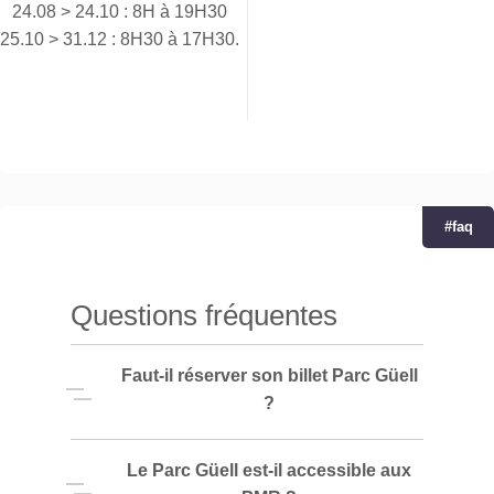
24.08 > 24.10 : 8H à 19H30
25.10 > 31.12 : 8H30 à 17H30.
#faq
Questions fréquentes
Faut-il réserver son billet Parc Güell
?
Oui
, il est recommandé de réserver
Le Parc Güell est-il accessible aux
votre billet Parc Güell à l’avance. Il