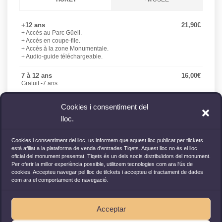
+12 ans
21,90€
+ Accès au Parc Güell.
+ Accès en coupe-file.
+ Accès à la zone Monumentale.
+ Audio-guide téléchargeable.
7 à 12 ans
16,00€
Gratuit -7 ans.
Cookies i consentiment del
TICKET
lloc.
Cookies i consentiment del lloc, us informem que aquest lloc publicat per tilckets
Tickets are powered by Tiqets plateform.
està afiliat a la plataforma de venda d'entrades Tiqets. Aquest lloc no és el lloc
Billet(s) envoyé(s) par e-mail.
oficial del monument presentat. Tiqets és un dels socis distribuïdors del monument.
Per oferir la millor experiència possible, utilitzem tecnologies com ara l'ús de
cookies. Accepteu navegar pel lloc de tilckets i accepteu el tractament de dades
com ara el comportament de navegació.
Acceptar