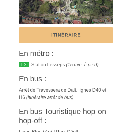
ITINÉRAIRE
En métro :
L3
Station Lesseps
(15 min. à pied)
En bus :
Arrêt de Travessera de Dalt, lignes D40 et
H6
(itinéraire arrêt de bus)
.
En bus Touristique hop-on
hop-off :
Ligne Bleu
/ Arrêt Park Güell.