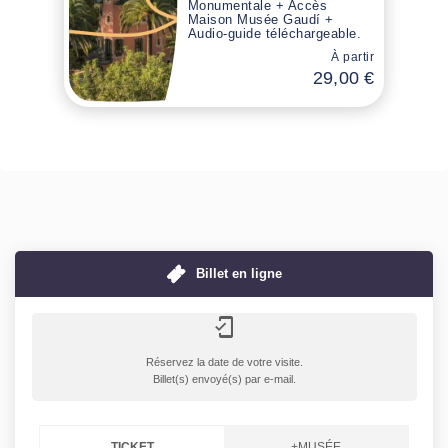
Monumentale + Accès
Maison Musée Gaudí +
Audio-guide téléchargeable.
À partir
29,00 €
Billet en ligne
mobile_friendly
Réservez la date de votre visite.
Billet(s) envoyé(s) par e-mail
.
TICKET
+MUSÉE