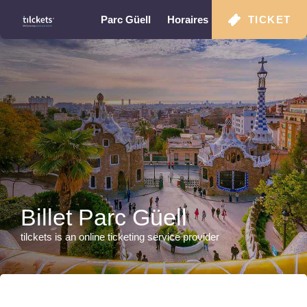
Parc Güell
Horaires
FAQ
TICKET
Plan
Billet Parc Güell
tilckets is an online ticketing service provider